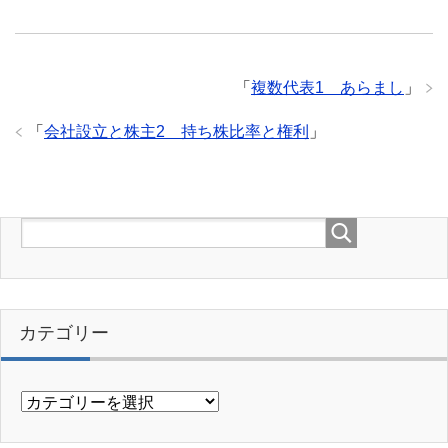
「
複数代表1 あらまし
」
「
会社設立と株主2 持ち株比率と権利
」
カテゴリー
カ
テ
ゴ